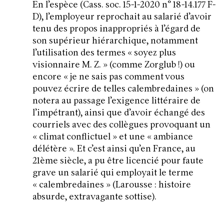
En l’espèce (
Cass. soc. 15-1-2020 n° 18-14.177 F-
D
)
, l’employeur reprochait au salarié d’avoir
tenu des propos inappropriés à l’égard de
son supérieur hiérarchique, notamment
l’utilisation des termes «
soyez plus
visionnaire M. Z
. » (comme Zorglub !) ou
encore «
je ne sais pas comment vous
pouvez
é
crire de telles calembredaines
» (on
notera au passage l’exigence littéraire de
l’impétrant), ainsi que d’avoir échangé des
courriels avec des collègues provoquant un
«
climat conflictuel
» et une «
ambiance
d
é
l
é
t
è
re
». Et c’est ainsi qu’en France, au
21ème siècle, a pu être licencié pour faute
grave un salarié qui employait le terme
«
calembredaines
» (Larousse : histoire
absurde, extravagante sottise).