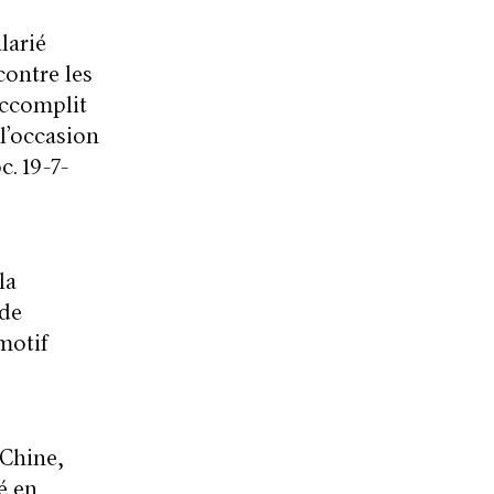
larié
contre les
accomplit
l’occasion
c. 19-7-
la
 de
motif
 Chine,
é en