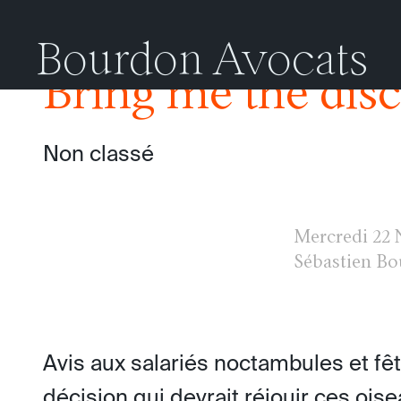
Catégorie :
Non classé
Bourdon Avocats
Bring me the disc
Non classé
Mercredi
22 
Sébastien B
Avis aux salariés noctambules et fê
décision qui devrait réjouir ces ois