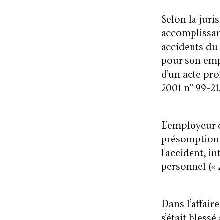
Selon la juri
accomplissant
accidents du 
pour son emp
d’un acte pro
2001 n° 99-21
L’employeur o
présomption
l’accident, i
personnel («
Dans l’affaire
s’était bless