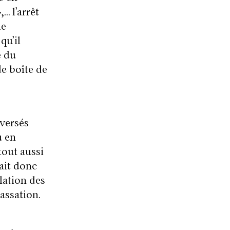
… l’arrêt
le
qu’il
e du
de boîte de
 versés
u en
tout aussi
ait donc
slation des
assation.