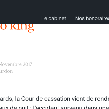
Le cabinet
Nos honoraire
o king
Novembre 2017
ourdon
tards, la Cour de cassation vient de rend
eaux de nuit : l’accident survenu dans une